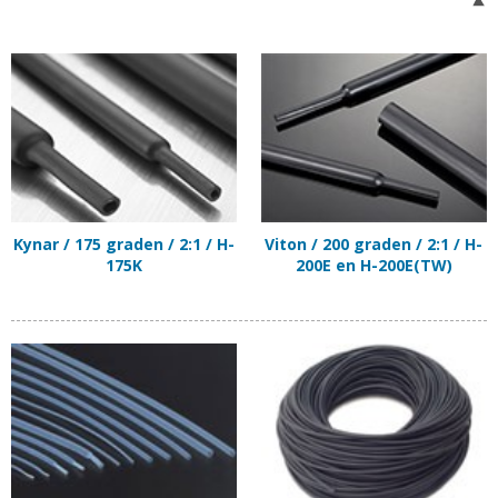
Kynar / 175 graden / 2:1 / H-
Viton / 200 graden / 2:1 / H-
175K
200E en H-200E(TW)