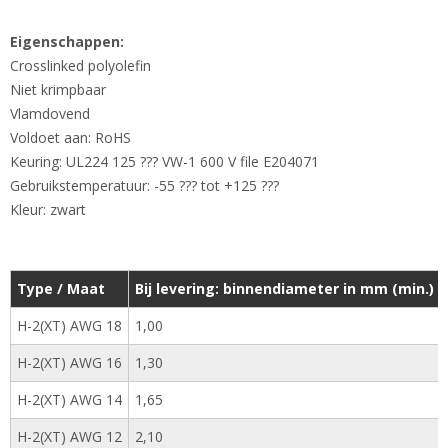
Eigenschappen:
Crosslinked polyolefin
Niet krimpbaar
Vlamdovend
Voldoet aan: RoHS
Keuring: UL224 125 ??? VW-1 600 V file E204071
Gebruikstemperatuur: -55 ??? tot +125 ???
Kleur: zwart
Type / Maat
Bij levering: binnendiameter in mm (min.)
H-2(XT) AWG 18
1,00
H-2(XT) AWG 16
1,30
H-2(XT) AWG 14
1,65
H-2(XT) AWG 12
2,10