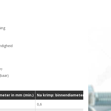
ming
ndigheid
??
gbaar)
ameter in mm (min.)
Na krimp: binnendiameter in mm (max.)
0,6