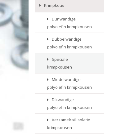
Krimpkous
Dunwandige
polyolefin krimpkousen
Dubbelwandige
polyolefin krimpkousen
Speciale
krimpkousen
Middelwandige
polyolefin krimpkousen
Dikwandige
polyolefin krimpkousen
Verzamelrail isolatie
krimpkousen