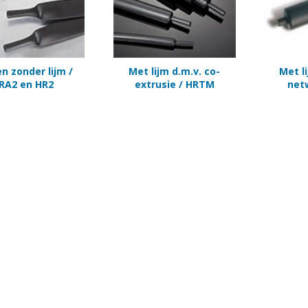
n zonder lijm /
Met lijm d.m.v. co-
Met l
RA2 en HR2
extrusie / HRTM
net