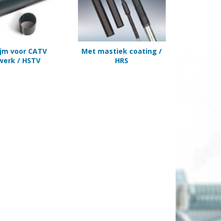
ijm voor CATV
Met mastiek coating /
werk / HSTV
HRS