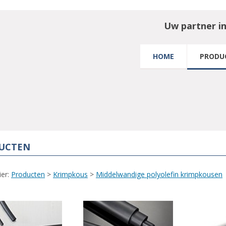
Uw partner i
HOME
PRODU
UCTEN
ier:
Producten
>
Krimpkous
>
Middelwandige polyolefin krimpkousen