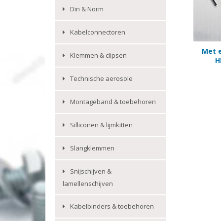
Din & Norm
Kabelconnectoren
Met e
Klemmen & clipsen
H
Technische aerosole
Montageband & toebehoren
Silliconen & lijmkitten
Slangklemmen
Snijschijven &
lamellenschijven
Kabelbinders & toebehoren