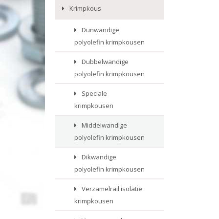
Krimpkous
Dunwandige
polyolefin krimpkousen
Dubbelwandige
polyolefin krimpkousen
Speciale
krimpkousen
Middelwandige
polyolefin krimpkousen
Dikwandige
polyolefin krimpkousen
Verzamelrail isolatie
krimpkousen