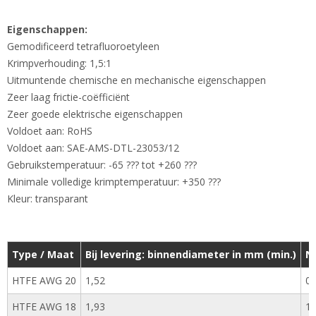
Eigenschappen:
Gemodificeerd tetrafluoroetyleen
Krimpverhouding: 1,5:1
Uitmuntende chemische en mechanische eigenschappen
Zeer laag frictie-coëfficiënt
Zeer goede elektrische eigenschappen
Voldoet aan: RoHS
Voldoet aan: SAE-AMS-DTL-23053/12
Gebruikstemperatuur: -65 ??? tot +260 ???
Minimale volledige krimptemperatuur: +350 ???
Kleur: transparant
Type / Maat
Bij levering: binnendiameter in mm (min.)
N
HTFE AWG 20
1,52
0,
HTFE AWG 18
1,93
1,