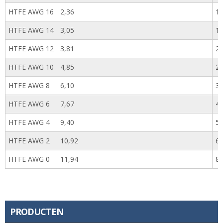
HTFE AWG 16
2,36
1,
HTFE AWG 14
3,05
1,
HTFE AWG 12
3,81
2,
HTFE AWG 10
4,85
2,
HTFE AWG 8
6,10
3,
HTFE AWG 6
7,67
4,
HTFE AWG 4
9,40
5,
HTFE AWG 2
10,92
6,
HTFE AWG 0
11,94
8,
PRODUCTEN