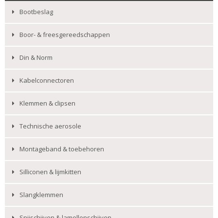
Bootbeslag
Boor- & freesgereedschappen
Din & Norm
Kabelconnectoren
Klemmen & clipsen
Technische aerosole
Montageband & toebehoren
Silliconen & lijmkitten
Slangklemmen
Snijschijven & lamellenschijven